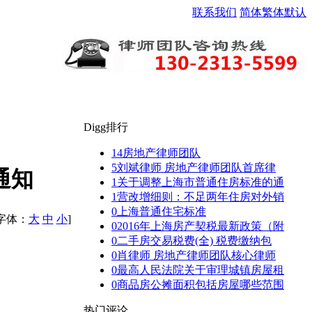
联系我们
简体
繁体
默认
Digg排行
14
房地产律师团队
5
刘斌律师 房地产律师团队首席律
通知
1
关于调整上海市普通住房标准的通
1
营改增细则：不足两年住房对外销
0
上海普通住宅标准
[字体：
大
中
小
]
0
2016年上海房产契税最新政策（附
0
二手房交易税费(全) 税费缴纳包
0
肖律师 房地产律师团队核心律师
0
最高人民法院关于审理城镇房屋租
0
商品房公摊面积包括房屋哪些范围
热门评论