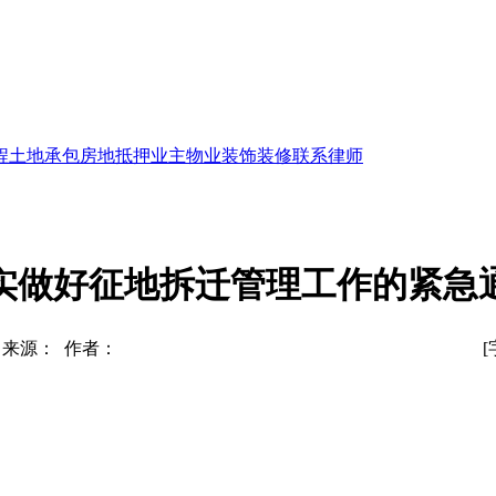
程
土地承包
房地抵押
业主物业
装饰装修
联系律师
实做好征地拆迁管理工作的紧急
来源： 作者：