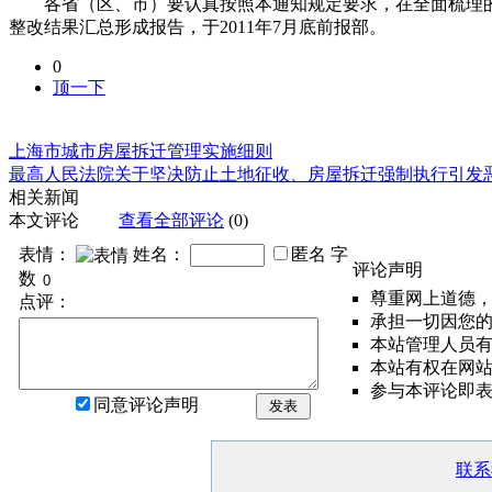
各省（区、市）要认真按照本通知规定要求，在全面梳理的
整改结果汇总形成报告，于2011年7月底前报部。
0
顶一下
上海市城市房屋拆迁管理实施细则
最高人民法院关于坚决防止土地征收、房屋拆迁强制执行引发
相关新闻
本文评论
查看全部评论
(0)
表情：
姓名：
匿名
字
评论声明
数
尊重网上道德
点评：
承担一切因您
本站管理人员
本站有权在网
参与本评论即
同意评论声明
发表
联系