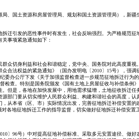
源局、国土资源和房屋管理局、规划和国土资源管理局），新疆
拆迁引发的恶性事件时有发生，社会反响强烈。为严格规范征
有关事项紧急通知如下：
众切身利益和社会和谐稳定，党中央、国务院对此高度重视。2
众合法权益的紧急通知》（国办发明电〔2010〕15号），强调
，中纪委办公厅下发《关于加强监督检查进一步规范征地拆迁行为
的监督检查。特别是国务院颁发《国有土地上房屋征收与补偿条例
性。但是，各地在加快发展中，用地需求猛增，土地征收拆迁任
资源部门要从切实维护人民群众利益、构建和谐社会的高度，认
门，从本省（区、市）实际情况出发，完善征地拆迁补偿安置的
强对各地征地拆迁工作的指导监督，切实做好征地拆迁补偿安置
10〕96号）中对提高征地补偿标准、采取多元安置途径、做好