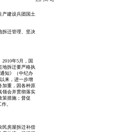
生产建设兵团国土
地拆迁管理、坚决
010年5月，国
征地拆迁要严格执
的通知》（中纪办
》以来，进一步增
务加重，因各种原
真领会并贯彻落实
政策措施；督促
工作。
农民房屋拆迁补偿