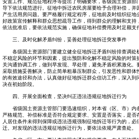
安置工作、规范征地程序等提出了明确要求，各级国土资源部
导下依法规范进行。征地中拆迁农民房屋要给予合理补偿，并
产生活用房问题。要严格履行规定程序，征地前及时组织征地
好政策宣传解释和群众思想疏导工作，得到群众的理解和支持
依法批准后，要依法规范实施，确保征地补偿费用及时足额支
三、及时化解矛盾纠纷，妥善处理征地拆迁突发事件
各级国土资源部门要建立健全征地拆迁矛盾纠纷排查调处机
不稳定风险的环节和因素，提出预防和化解不稳定风险的对策
关沟通协调工作，做到早发现、早处理，避免矛盾积累激化。
采取措施妥善解决，防止简单粗暴压制群众，引发恶性和群体
的有效途径和办法，认真做好征地拆迁群众信访工作，深入到
决在初始阶段。
四、开展全面检查，坚决纠正违法违规征地拆迁行为
省级国土资源主管部门要迅速组织，对本省（区、市）内各
严格规范、补偿标准是否符合规定要求、安置是否落实，是否
人居住条件未得到保障或违法违规强制征地拆迁等行为的，必
迁。对发现的违法违规征地拆迁行为，要依法依规严肃查处。