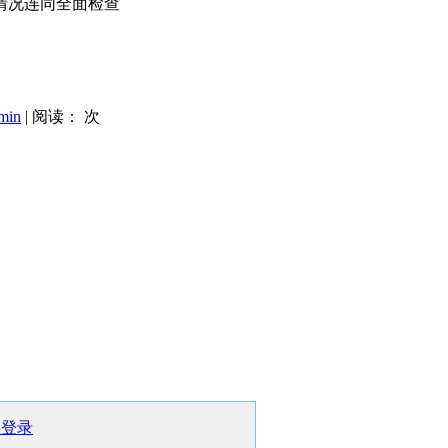
情况连同全面检查
min
| 阅读：
次
理登录