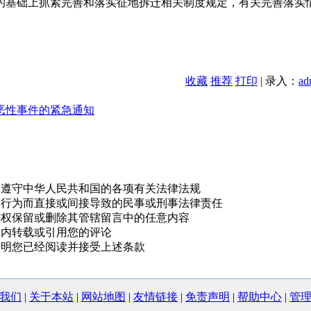
基础上抓紧完善和落实征地拆迁相关制度规定，有关完善落实
收藏
推荐
打印
| 录入：
ad
恶性事件的紧急通知
，遵守中华人民共和国的各项有关法律法规
的行为而直接或间接导致的民事或刑事法律责任
有权保留或删除其管辖留言中的任意内容
站内转载或引用您的评论
表明您已经阅读并接受上述条款
我们
|
关于本站
|
网站地图
|
友情链接
|
免责声明
|
帮助中心
|
管