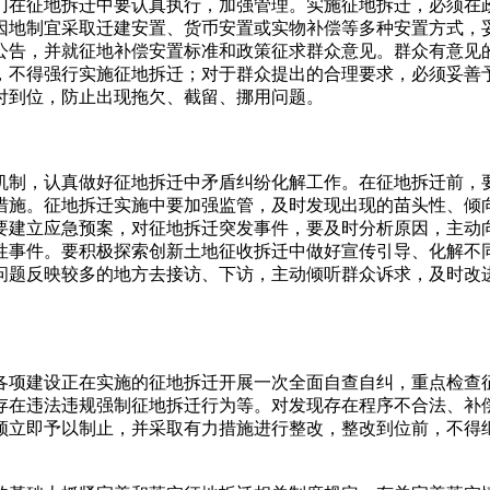
门在征地拆迁中要认真执行，加强管理。实施征地拆迁，必须在
因地制宜采取迁建安置、货币安置或实物补偿等多种安置方式，
公告，并就征地补偿安置标准和政策征求群众意见。群众有意见
，不得强行实施征地拆迁；对于群众提出的合理要求，必须妥善
付到位，防止出现拖欠、截留、挪用问题。
制，认真做好征地拆迁中矛盾纠纷化解工作。在征地拆迁前，
措施。征地拆迁实施中要加强监管，及时发现出现的苗头性、倾
要建立应急预案，对征地拆迁突发事件，要及时分析原因，主动
性事件。要积极探索创新土地征收拆迁中做好宣传引导、化解不
问题反映较多的地方去接访、下访，主动倾听群众诉求，及时改
项建设正在实施的征地拆迁开展一次全面自查自纠，重点检查
存在违法违规强制征地拆迁行为等。对发现存在程序不合法、补
须立即予以制止，并采取有力措施进行整改，整改到位前，不得