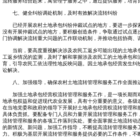
流转服务结合起来，寓管理于服务之中，通过提供服务，培育
七、健全纠纷调处机制，及时有效解决流转纠纷
已经开展农村土地承包纠纷仲裁试点的地方，要进一步探索
没有开展仲裁试点的地方，要积极创造条件，争取通过试点逐
门协调解决流转重大问题的工作联动机制，并推动包括协商、
当前，要高度重视解决涉及农民工返乡可能出现的土地承包
工返乡情况的监测，及时了解和掌握涉及农民工的土地承包和
育，引导农民工依法理性地反映问题。因土地承包经营发生纠
讼解决。
八、加强领导，确保农村土地流转管理和服务工作全面推
加强土地承包经营权流转管理和服务工作，是一项长期而艰
地承包权益和促进现代农业发展，具有十分重要的意义。各级
在当地党委和政府的领导下开展好土地承包经营权流转管理和
具体负责抓。要配备专门人员和力量开展流转管理和服务工作
流转管理和服务的各项工作落到实处。要全面掌握土地流转动
的新情况、新问题，加强工作指导，不断提高流转管理和服务
力。积极为基层开展流转管理和服务提供必要的工作条件，不