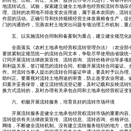
的转包、出租、转让、互换、股份合作等方式进行，有条件的
地流转试点、试验，探索建立健全土地承包经营权流转市场应
理。流转的农用地不得改变农业用途，属于基本农田的，流转
作层的活动。正确引导和扶持规模经营主体发展粮食生产，促
门的沟通协作，完善农村土地突出问题专项治理工作机制，重
五、以实施流转合同制和备案制为重点，建立健全规范化的
全面落实《农村土地承包经营权流转管理办法》（农业部令第
要抓紧制定规范统一的流转合同文本，争取尽早使用由省级统
订同开展流转法律政策宣传、流转咨询、流转价格评估等多项
和利益关系，签订规范的流转合同。积极开展流转合同鉴证。
作。对流转当事人提出的流转合同鉴证申请，要及时予以办理
助纠正。要重视对流转土地用途的审查，防止改变农业用途。
归案并妥善保管，建立流转情况登记册，及时记载和反映流转
换方式流转的，及时办理有关承包合同和土地承包经营权证变
六、积极开展流转服务，培育良好的流转市场环境
开展流转服务是健全土地承包经营权流转市场的重要内容。
流转提供有关法律政策宣传、流转信息、流转咨询、价格评估
网络，不断健全流转机制。没有建立流转服务组织的地方，也