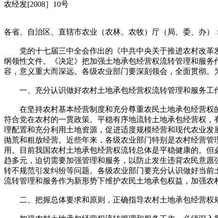
农经发[2008］10号
各省、自治区、直辖市农业（农林、农牧）厅（局、委、办）
党的十七届三中全会作出的《中共中央关于推进农村改革发
纲领性文件。《决定》把加强土地承包经营权流转管理和服务
容，意义重大而深远。各级农业部门要深刻领会，全面贯彻。
一、充分认识做好农村土地承包经营权流转管理和服务工
在坚持农村基本经营制度和充分尊重农民土地承包经营权的
符合党在农村的一贯政策。平稳有序地流转土地承包经营权，
理配置和充分利用土地资源，促进适度规模经营和现代农业发
抛荒和粗放经营。近些年来，各级农业部门特别是农村经营管
用。目前我国农村土地承包经营权流转总体是平稳健康的。但
趋多元，迫切需要加强管理和服务，以防止发生违背农民意愿强
转不规范引发纠纷等问题。各级农业部门要充分认识做好当前
流转管理和服务作为新形势下维护农民土地承包权益，加强农
二、把握总体要求和原则，正确指导农村土地承包经营权