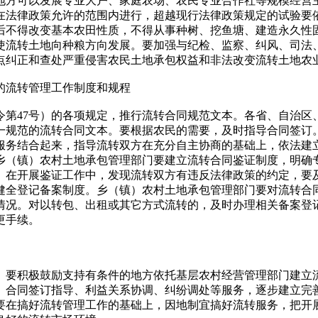
地方可以发展专业大户、家庭农场、农民专业合作社等规模经营
在法律政策允许的范围内进行，超越现行法律政策规定的试验要
后不得改变基本农田性质，不得从事种树、挖鱼塘、建造永久性
使流转土地向种粮方向发展。要加强与纪检、监察、纠风、司法
点纠正和查处严重侵害农民土地承包权益和非法改变流转土地农
流转管理工作制度和规程
47号）的各项规定，推行流转合同规范文本。各省、自治区
一规范的流转合同文本。要根据农民的需要，及时指导合同签订
服务结合起来，指导流转双方在充分自主协商的基础上，依法建
乡（镇）农村土地承包管理部门要建立流转合同鉴证制度，明确
。在开展鉴证工作中，发现流转双方有违反法律政策的约定，要
健全登记备案制度。乡（镇）农村土地承包管理部门要对流转合
情况。对以转包、出租或其它方式流转的，及时办理相关备案登
更手续。
要积极鼓励支持有条件的地方依托基层农村经营管理部门建立
、合同签订指导、利益关系协调、纠纷调处等服务，逐步建立完
要在搞好流转管理工作的基础上，因地制宜搞好流转服务，把开