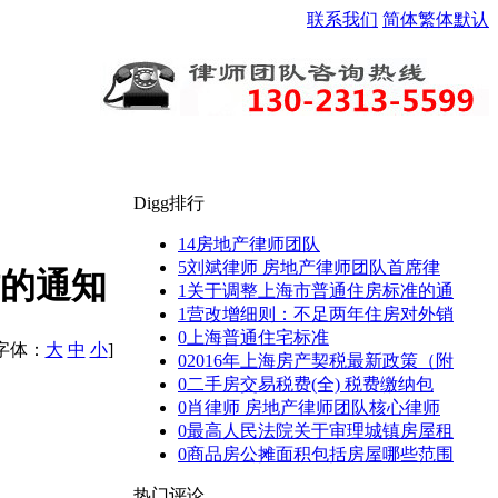
联系我们
简体
繁体
默认
Digg排行
14
房地产律师团队
5
刘斌律师 房地产律师团队首席律
的通知
1
关于调整上海市普通住房标准的通
1
营改增细则：不足两年住房对外销
0
上海普通住宅标准
[字体：
大
中
小
]
0
2016年上海房产契税最新政策（附
0
二手房交易税费(全) 税费缴纳包
0
肖律师 房地产律师团队核心律师
0
最高人民法院关于审理城镇房屋租
0
商品房公摊面积包括房屋哪些范围
热门评论