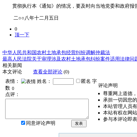
贯彻执行本《通知》的情况，要及时向当地党委和政府报
二○○八年十二月五日
0
顶一下
中华人民共和国农村土地承包经营纠纷调解仲裁法
最高人民法院关于审理涉及农村土地承包纠纷案件适用法律问
相关新闻
本文评论
查看全部评论
(0)
表情：
姓名：
匿名
字
评论声明
数
尊重网上道德
点评：
承担一切因您
本站管理人员
本站有权在网
参与本评论即
同意评论声明
发表