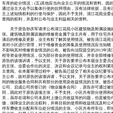
车库的处分情况；(五)其他应当向业主公开的情况和资料。因
通过业主大会予以集体行使的抗辩理由，没有法律依据，且有
主上述知情权利的行使与保护，因此不予支持。清江花苑业委
查阅的权利，并及时公布与业主利益相关的资料。
关于原告孙庆军请求公布清江花苑小区建筑物及附属设施的
张。建筑物及附属设施的维修资金属于业主共有，用于住宅共
满后的维修及更新，业主有权了解其使用情况。被告清江花苑
表对小区进行管理，对于维修资金的筹集及使用情况应当知晓
不影响其对维修资金情况的公布。被告向法院提交的2013年
程等资金使用情况，仅为部分资金的使用情况，并非全部维修
原告的该项诉请，予以支持。关于原告要求公布本届业主委员
的主张。业委会作出的决定、决议和会议记录与业主的权利紧
主查阅。在本案审理过程中，被告虽已提交了相关会议纪要等
主公布，故对原告的该项诉请，予以支持。关于原告要求公布
间的物业服务合同和共有部分的使用及收益情况的主张。被告
公司、启成公司所签订的《物业服务合同》，原告亦可通过被
同，因此对于原告该项主张，不予支持。小区共有部分使用和
关，虽存在谐和公司未及时上缴公共收益等的问题，但是被告
缴，保障业主的合法权利，并将目前的使用和收益情况及时公
停车费收支分配和车位处分情况的主张。小区共有停车位，即