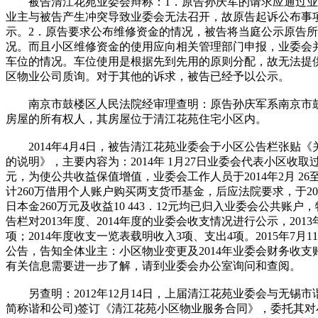
被告清江花苑业委会辩称：1．原告孙庆军的请求应通过业
业主与被告产生冲突导致业委会无法召开，故原告起诉公布事
示。2．原告要求公布维修资金的情况，被告将当庭公示原告
况。而且小区维修资金的使用应向相关管理部门申报，业委会
车位的情况。车位使用是根据先到先用的原则分配，故无法提
区物业公司质询。对于其他的诉求，被告已经予以公示。
南京市鼓楼区人民法院经审理查明：原告孙庆军系南京市鼓
房屋的所有权人，其房屋位于清江花苑住宅小区内。
2014年4月4日，被告清江花苑业委会于小区公告栏张贴《
的说明》，主要内容为：2014年 1月27日业委会代表小区收取过街
元，为使公共收益保值增值，业委会工作人员于2014年2月 26
计260万借用个人账户购买两支货币基金，后应法院要求，于201
日本金260万元及收益10 443．12元均已归入业委会公共账
告栏对2013年度、2014年度的业委会收支情况进行公示，201
项；2014年度收支一览表载明收入3项、支出4项。2015年7月
公告，告知全体业主：小区物业变更及2014年业委会财务收
有关信息需要进一步了解，请到业委会办公室询问和查阅。
另查明：2012年12月14日，上届清江花苑业委会与无锡市
简称谐和公司)签订《清江花苑小区物业服务合同》，委托其