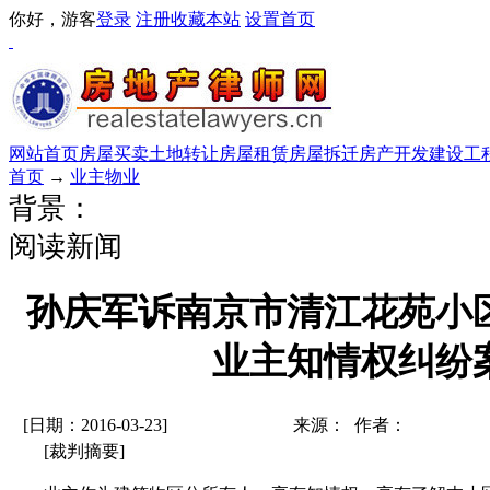
你好，游客
登录
注册
收藏本站
设置首页
网站首页
房屋买卖
土地转让
房屋租赁
房屋拆迁
房产开发
建设工
首页
→
业主物业
背景：
阅读新闻
孙庆军诉南京市清江花苑小
业主知情权纠纷
[日期：2016-03-23]
来源： 作者：
[裁判摘要]