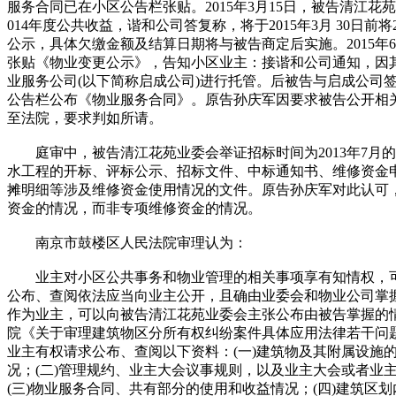
服务合同已在小区公告栏张贴。2015年3月15日，被告清江花
014年度公共收益，谐和公司答复称，将于2015年3月 30日前
公示，具体欠缴金额及结算日期将与被告商定后实施。2015年
张贴《物业变更公示》，告知小区业主：接谐和公司通知，因
业服务公司(以下简称启成公司)进行托管。后被告与启成公司
公告栏公布《物业服务合同》。原告孙庆军因要求被告公开相
至法院，要求判如所请。
庭审中，被告清江花苑业委会举证招标时间为2013年7月
水工程的开标、评标公示、招标文件、中标通知书、维修资金
摊明细等涉及维修资金使用情况的文件。原告孙庆军对此认可
资金的情况，而非专项维修资金的情况。
南京市鼓楼区人民法院审理认为：
业主对小区公共事务和物业管理的相关事项享有知情权，可
公布、查阅依法应当向业主公开，且确由业委会和物业公司掌
作为业主，可以向被告清江花苑业委会主张公布由被告掌握的
院《关于审理建筑物区分所有权纠纷案件具体应用法律若干问
业主有权请求公布、查阅以下资料：(一)建筑物及其附属设施
况；(二)管理规约、业主大会议事规则，以及业主大会或者业
(三)物业服务合同、共有部分的使用和收益情况；(四)建筑区