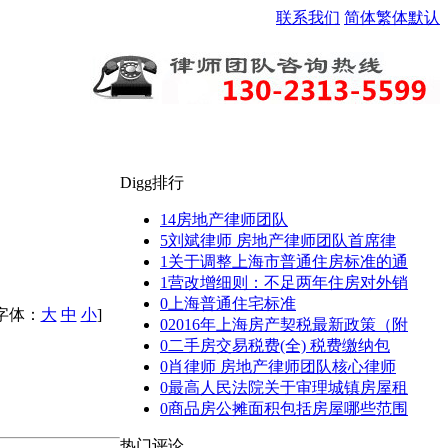
联系我们
简体
繁体
默认
Digg排行
14
房地产律师团队
5
刘斌律师 房地产律师团队首席律
1
关于调整上海市普通住房标准的通
1
营改增细则：不足两年住房对外销
0
上海普通住宅标准
[字体：
大
中
小
]
0
2016年上海房产契税最新政策（附
0
二手房交易税费(全) 税费缴纳包
0
肖律师 房地产律师团队核心律师
0
最高人民法院关于审理城镇房屋租
0
商品房公摊面积包括房屋哪些范围
热门评论