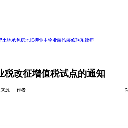
程
土地承包
房地抵押
业主物业
装饰装修
联系律师
业税改征增值税试点的通知
来源： 作者：