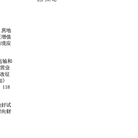
、房地
征增值
跨境应
运输和
业营业
税改征
知》
118
做好试
时向财