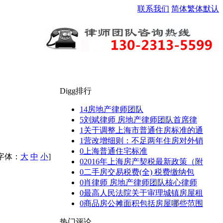
联系我们
简体
繁体
默认
Digg排行
14
房地产律师团队
5
刘斌律师 房地产律师团队首席律
1
关于调整上海市普通住房标准的通
1
营改增细则：不足两年住房对外销
0
上海普通住宅标准
[字体：
大
中
小
]
0
2016年上海房产契税最新政策（附
0
二手房交易税费(全) 税费缴纳包
0
肖律师 房地产律师团队核心律师
0
最高人民法院关于审理城镇房屋租
0
商品房公摊面积包括房屋哪些范围
热门评论