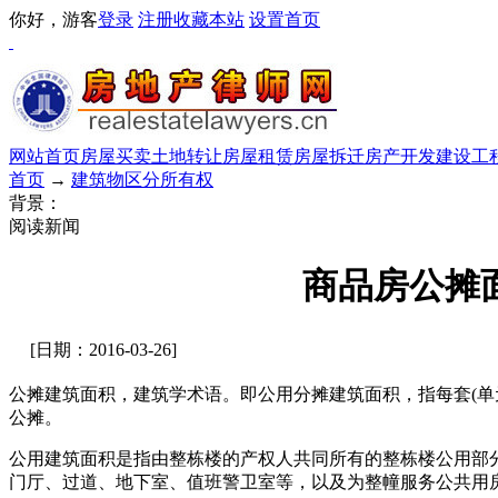
你好，游客
登录
注册
收藏本站
设置首页
网站首页
房屋买卖
土地转让
房屋租赁
房屋拆迁
房产开发
建设工
首页
→
建筑物区分所有权
背景：
阅读新闻
商品房公摊
[日期：2016-03-26]
公摊建筑面积，建筑学术语。即公用分摊建筑面积，指每套(单
公摊。
公用建筑面积是指由整栋楼的产权人共同所有的整栋楼公用部
门厅、过道、地下室、值班警卫室等，以及为整幢服务公共用