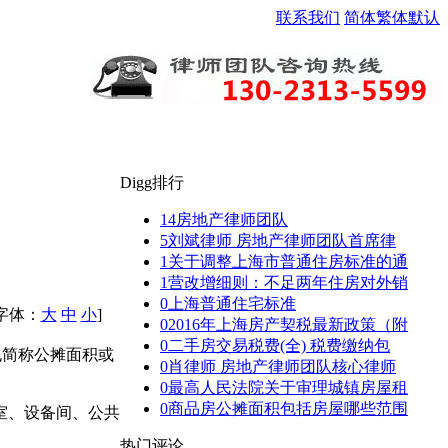
联系我们
简体
繁体
默认
Digg排行
14
房地产律师团队
5
刘斌律师 房地产律师团队首席律
1
关于调整上海市普通住房标准的通
1
营改增细则：不足两年住房对外销
0
上海普通住宅标准
[字体：
大
中
小
]
0
2016年上海房产契税最新政策（附
0
二手房交易税费(全) 税费缴纳包
也简称公摊面积或
0
肖律师 房地产律师团队核心律师
0
最高人民法院关于审理城镇房屋租
0
商品房公摊面积包括房屋哪些范围
室、设备间、公共
热门评论